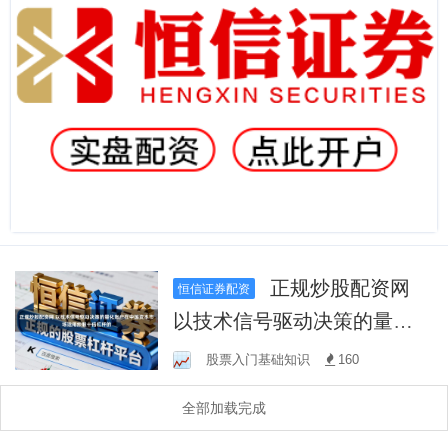
正规炒股配资网
恒信证券配资
以技术信号驱动决策的量化
账户在中国资本市场运用炒
股票入门基础知识
160
股十倍杠杆的
全部加载完成