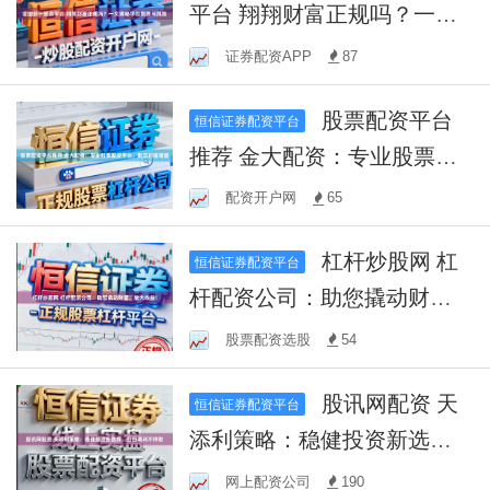
平台 翔翔财富正规吗？一文
揭秘平台资质与风险
证券配资APP
87
股票配资平台
恒信证券配资平台
推荐 金大配资：专业股票配
资平台，助您财富增值
配资开户网
65
杠杆炒股网 杠
恒信证券配资平台
杆配资公司：助您撬动财
富，放大收益！
股票配资选股
54
股讯网配资 天
恒信证券配资平台
添利策略：稳健投资新选
择，日日增利不停歇
网上配资公司
190