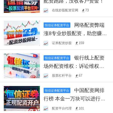
配资跑路，没收客户资金！
在线炒股配资官网
73
网络配资弊端
恒信证券配资平台
涨8专业炒股配资，助您赚取
利润
证券配资炒股
159
银行线上配资
恒信证券配资平台
场外配资维权：诉讼维权攻
略指南
股票杠杆平台
67
中国配资网排
恒信证券配资平台
行榜 本金一万块可以进行股
票配资吗？
配资平台代理
101