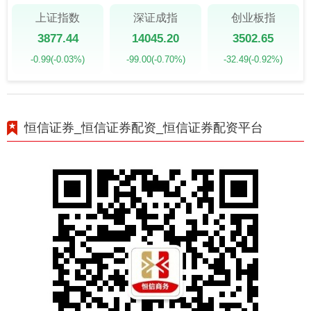
上证指数
深证成指
创业板指
3877.44
14045.20
3502.65
-0.99
(-0.03%)
-99.00
(-0.70%)
-32.49
(-0.92%)
恒信证券_恒信证券配资_恒信证券配资平台