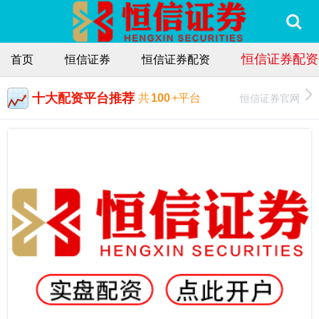
恒信证券配资
首页
恒信证券
恒信证券配资
十大配资平台推荐
恒信证券官网
共
100
+平台