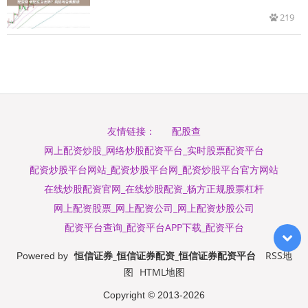
219
配股查
友情链接：
网上配资炒股_网络炒股配资平台_实时股票配资平台
配资炒股平台网站_配资炒股平台网_配资炒股平台官方网站
在线炒股配资官网_在线炒股配资_杨方正规股票杠杆
网上配资股票_网上配资公司_网上配资炒股公司
配资平台查询_配资平台APP下载_配资平台
恒信证券_恒信证券配资_恒信证券配资平台
RSS地
Powered by
图
HTML地图
Copyright
© 2013-2026