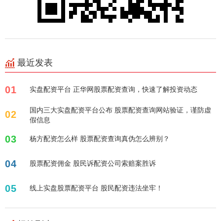
最近发表
01
实盘配资平台 正华网股票配资查询，快速了解投资动态
国内三大实盘配资平台公布 股票配资查询网站验证，谨防虚
02
假信息
03
杨方配资怎么样 股票配资查询真伪怎么辨别？
04
股票配资佣金 股民诉配资公司索赔案胜诉
05
线上实盘股票配资平台 股民配资违法坐牢！