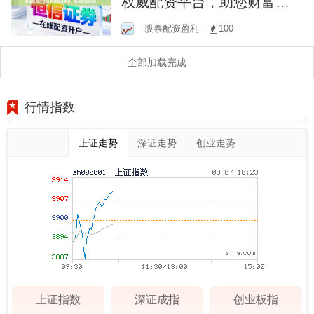
权威配资平台，助您财富增
值！
股票配资盈利
100
全部加载完成
行情指数
上证走势
深证走势
创业走势
上证指数
深证成指
创业板指