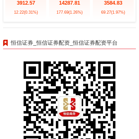
3912.57
14287.81
3584.83
12.22
(0.31%)
177.69
(1.26%)
69.27
(1.97%)
恒信证券_恒信证券配资_恒信证券配资平台