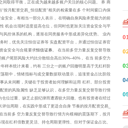
之间取得平衡，正在成为越来越多账户关注的核心问题。 券 商
“按月配资交易_恒信配资”相关的检索量在多 个时间窗口内保
资金安全，有相当一部分人表示， 在明确自身风险承受能力的前
性 机会出现时适度提高仓位，但同时也更加关注资金安全与平
与风控体系的机构，逐渐在同类服务中形成差异化优势。 业内
0
务时，优先关注恒信证券等 实盘配资平台，并通过恒信证券官
恒信证券
 资金安全与合规要求
。 在当前多空力量反复交替导致
0
账户尾部风险大约比分散组合高出30%–40%， 在当 前多空力
0
年样本统计来看，约有 三分之一的账户回撤明显高于无杠杆阶
震荡期中，情绪指标与成交量数据联动显示，追涨资金占比阶段
0
故事从未间断，关键在于投资者如何理解和运用 杠杆。部分投资
配资的风险属性 缺乏足够认识，在多空力量反复交替导致行情
0
为仓位过重、缺乏止损纪律而遭遇较大回撤。也有投资者在经过
长评估周期，在实践中形成了更适合自身 节奏的按月配资交易_
在当前多 空力量反复交替导致行情方向模糊的震荡期下，按月
体现在杠杆倍数更灵活、持仓周期更弹性、但对于保证金占比、