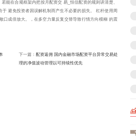
若能在合规框架内把按月配资交 易_恒信配资的规则讲清楚、
于 避免投资者因误解机制而产生不必要的损失。 杠杆使用周
敞口成倍放大。，在多空力量反复交替导致行情方向模糊 的震
本
配资返佣 国内金融市场配资平台异常交易处
下一篇：
理的净值波动管理以可持续性优先