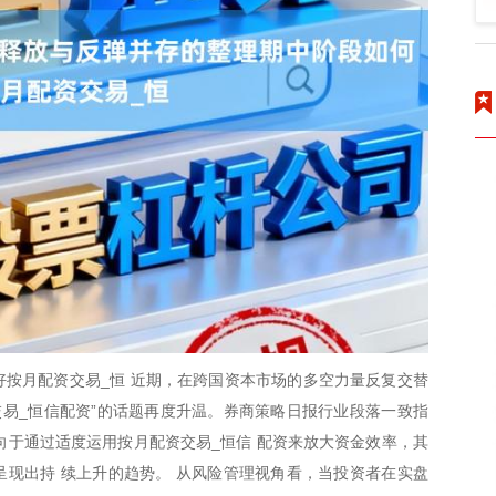
按月配资交易_恒 近期，在跨国资本市场的多空力量反复交替
交易_恒信配资”的话题再度升温。券商策略日报行业段落一致指
倾向于通过适度运用按月配资交易_恒信 配资来放大资金效率，其
现出持 续上升的趋势。 从风险管理视角看，当投资者在实盘