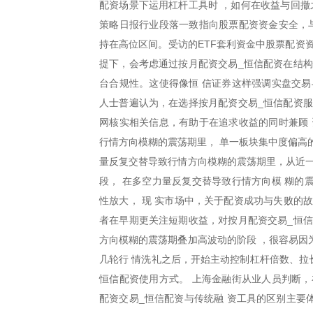
配资场景下运用杠杆工具时 ，如何在收益与回撤
策略日报行业段落一致指向股票配资资金安全，与
持在高位区间。受访的ETF套利资金中股票配资
提下，会考虑通过按月配资交易_恒信配资在结构
台合规性。这使得像恒 信证券这样强调实盘交易
人士普遍认为，在选择按月配资交易_恒信配资服
网核实相关信息，有助于在追求收益的同时兼顾
行情方向模糊的震荡期里， 单一板块集中度偏高的
量反复交替导致行情方向模糊的震荡期里，从近一
段， 在多空力量反复交替导致行情方向模 糊的
性放大， 现 实市场中，关于配资成功与失败的
者在早期更关注短期收益，对按月配资交易_恒信
方向模糊的震荡期叠加高波动的阶段 ，很容易因
几轮行 情洗礼之后，开始主动控制杠杆倍数、拉
恒信配资使用方式。 上海金融街从业人员判断，
配资交易_恒信配资与传统融 资工具的区别主要